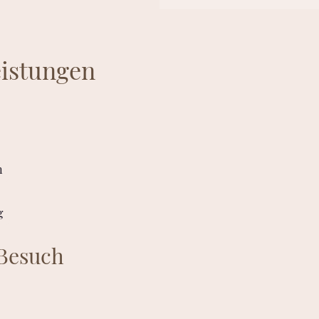
eistungen
n
g
 Besuch