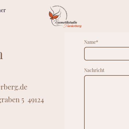
er
Name
*
n
Nachricht
erberg.de
graben 5 49124